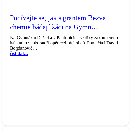
Podívejte se, jak s grantem Bezva
chemie bádají žáci na Gymn…
Na Gymnáziu Dašická v Pardubicích se díky zakoupeným
kahanům v laboratoři opět rozhořel oheň. Pan učitel David
Bogdanovič…
číst dál…