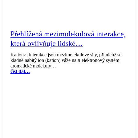
Přehlížená mezimolekulová interakce,
která ovlivňuje lidské…
Kation-π interakce jsou mezimolekulové síly, při nichž se
kladně nabitý ion (kation) váže na π-elektronový systém
aromatické molekuly…
číst dál…