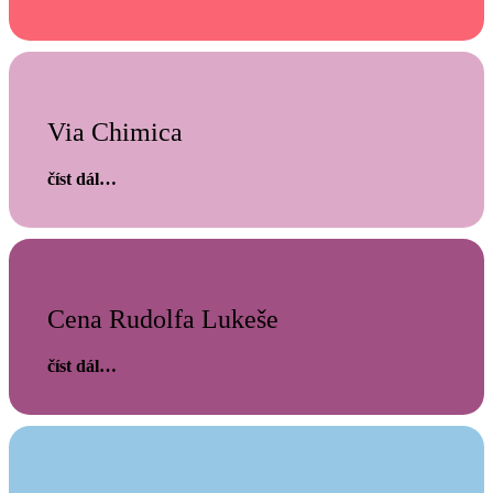
Via Chimica
číst dál…
Cena Rudolfa Lukeše
číst dál…