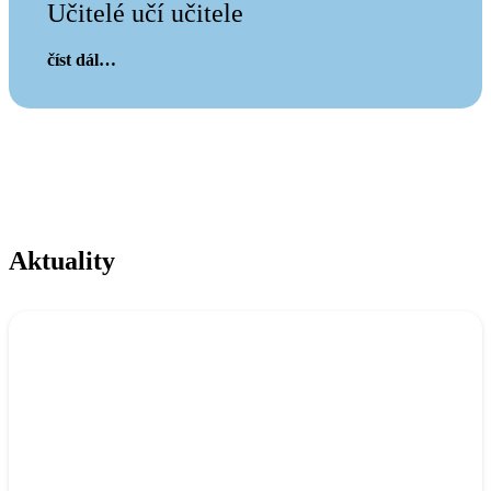
Učitelé učí učitele
číst dál…
Aktuality