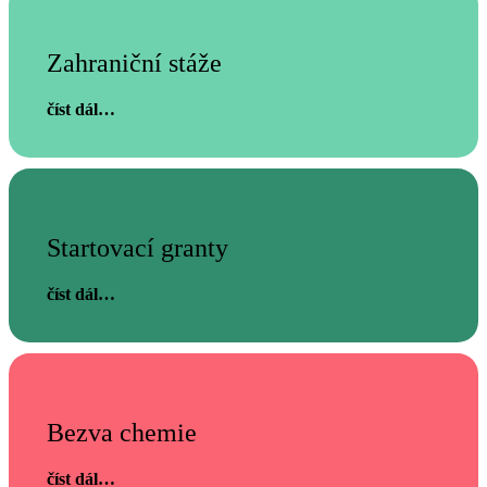
Zahraniční stáže
číst dál…
Startovací granty
číst dál…
Bezva chemie
číst dál…