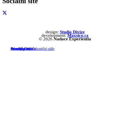
Sociální sítě
design:
Studio Divize
development:
Maxsico.cz
© 2026
Nadace Experientia
O nadaci
Start-up granty
Zahraniční stáže
Zahraniční stáže
Start-up granty
Bezva chemie
Cena Via Chimica
Cena Via Chimica
Zahraniční stáže