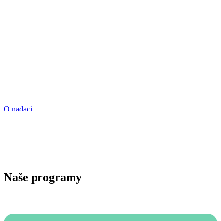
Podporujeme mladé vědkyně a vědce
z oboru organické, bioorganické a medicinální
chemie díky zahraničním stážím a vědeckým
startovacím grantům. Českou chemii rozvíjíme
i podporou učitelů chemie a mladých chemických
talentů.
O nadaci
Naše programy