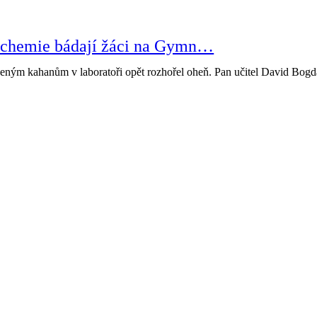
a chemie bádají žáci na Gymn…
eným kahanům v laboratoři opět rozhořel oheň. Pan učitel David Bo