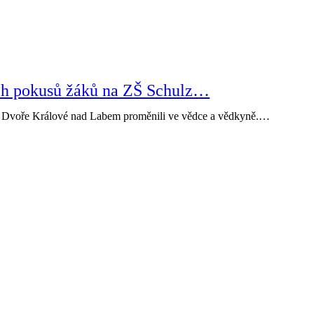
ých pokusů žáků na ZŠ Schulz…
ve Dvoře Králové nad Labem proměnili ve vědce a vědkyně.…