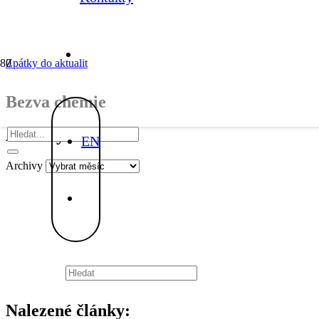
Zpátky do aktualit
Bezva chemie
Archivy
EN
Archivy
Nalezené články: