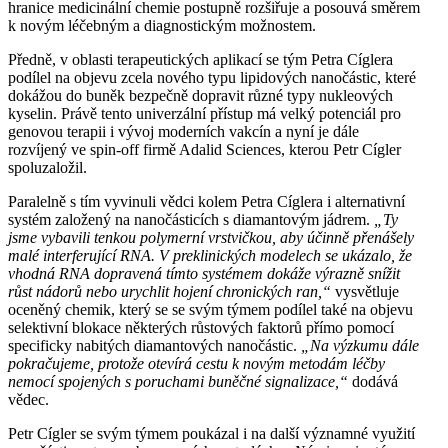
hranice medicinální chemie postupně rozšiřuje a posouvá směrem
k novým léčebným a diagnostickým možnostem.
Předně, v oblasti terapeutických aplikací se tým Petra Cíglera
podílel na objevu zcela nového typu lipidových nanočástic, které
dokážou do buněk bezpečně dopravit různé typy nukleových
kyselin. Právě tento univerzální přístup má velký potenciál pro
genovou terapii i vývoj moderních vakcín a nyní je dále
rozvíjený ve spin-off firmě Adalid Sciences, kterou Petr Cígler
spoluzaložil.
Paralelně s tím vyvinuli vědci kolem Petra Cíglera i alternativní
systém založený na nanočásticích s diamantovým jádrem.
„Ty
jsme vybavili tenkou polymerní vrstvičkou, aby účinně přenášely
malé interferující RNA. V preklinických modelech se ukázalo, že
vhodná RNA dopravená tímto systémem dokáže výrazně snížit
růst nádorů nebo urychlit hojení chronických ran,“
vysvětluje
oceněný chemik, který se se svým týmem podílel také na objevu
selektivní blokace některých růstových faktorů přímo pomocí
specificky nabitých diamantových nanočástic.
„Na výzkumu dále
pokračujeme, protože otevírá cestu k novým metodám léčby
nemocí spojených s poruchami buněčné signalizace,“
dodává
vědec.
Petr Cígler se svým týmem poukázal i na další významné využití