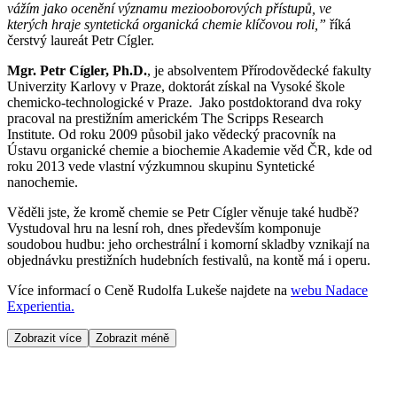
vážím jako ocenění významu meziooborových přístupů, ve
kterých hraje syntetická organická chemie klíčovou roli,”
říká
čerstvý laureát Petr Cígler.
Mgr. Petr Cígler, Ph.D.
, je absolventem Přírodovědecké fakulty
Univerzity Karlovy v Praze, doktorát získal na Vysoké škole
chemicko-technologické v Praze. Jako postdoktorand dva roky
pracoval na prestižním americkém The Scripps Research
Institute. Od roku 2009 působil jako vědecký pracovník na
Ústavu organické chemie a biochemie Akademie věd ČR, kde od
roku 2013 vede vlastní
výzkumnou skupinu Syntetické
nanochemie
.
Věděli jste, že kromě chemie se Petr Cígler věnuje také hudbě?
Vystudoval hru na lesní roh, dnes především komponuje
soudobou hudbu: jeho orchestrální i komorní skladby vznikají na
objednávku prestižních hudebních festivalů, na kontě má i operu.
Více informací o Ceně Rudolfa Lukeše najdete na
webu Nadace
Experientia.
Zobrazit více
Zobrazit méně