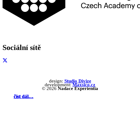
Sociální sítě
design:
Studio Divize
development:
Maxsico.cz
© 2026
Nadace Experientia
číst dál…
číst dál…
číst dál…
číst dál…