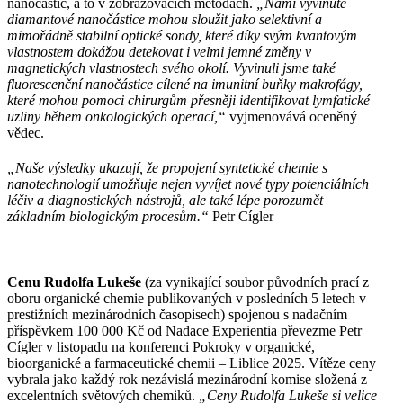
nanočástic, a to v zobrazovacích metodách.
„Námi vyvinuté
diamantové nanočástice mohou sloužit jako selektivní a
mimořádně stabilní optické sondy, které díky svým kvantovým
vlastnostem dokážou detekovat i velmi jemné změny v
magnetických vlastnostech svého okolí. Vyvinuli jsme také
fluorescenční nanočástice cílené na imunitní buňky makrofágy,
které mohou pomoci chirurgům přesněji identifikovat lymfatické
uzliny během onkologických operací,“
vyjmenovává oceněný
vědec.
„Naše výsledky ukazují, že propojení syntetické chemie s
nanotechnologií umožňuje nejen vyvíjet nové typy potenciálních
léčiv a diagnostických nástrojů, ale také lépe porozumět
základním biologickým procesům.“
Petr Cígler
Cenu Rudolfa Lukeše
(za vynikající soubor původních prací z
oboru organické chemie publikovaných v posledních 5 letech v
prestižních mezinárodních časopisech) spojenou s nadačním
příspěvkem 100 000 Kč od Nadace Experientia převezme Petr
Cígler v listopadu na konferenci
Pokroky v organické,
bioorganické a farmaceutické chemii – Liblice 2025
. Vítěze ceny
vybrala jako každý rok nezávislá mezinárodní komise složená z
excelentních světových chemiků.
„Ceny Rudolfa Lukeše si velice