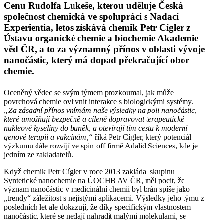
Cenu Rudolfa Lukeše, kterou uděluje Česká
společnost chemická ve spolupráci s Nadací
Experientia, letos získává chemik Petr Cígler z
Ústavu organické chemie a biochemie Akademie
věd ČR, a to za významný přínos v oblasti vývoje
nanočástic, který má dopad překračující obor
chemie.
Oceněný vědec se svým týmem prozkoumal, jak může
povrchová chemie ovlivnit interakce s biologickými systémy.
„Za zásadní
přínos
vnímám naše výsledky na poli nanočástic,
které umožňují bezpečně a cíleně dopravovat terapeutické
nukleové kyseliny do buněk, a otevírají tím cestu k moderní
genové terapii a vakcínám,“
říká Petr Cígler, který potenciál
výzkumu dále rozvíjí ve spin-off firmě Adalid Sciences, kde je
jedním ze zakladatelů.
Když chemik Petr Cígler v roce 2013 zakládal skupinu
Syntetické nanochemie na ÚOCHB AV ČR, měl pocit, že
význam nanočástic v medicinální chemii byl brán spíše jako
„trendy“ záležitost s nejistými aplikacemi. Výsledky jeho týmu z
posledních let ale dokazují, že díky specifickým vlastnostem
nanočástic, které se nedají nahradit malými molekulami, se