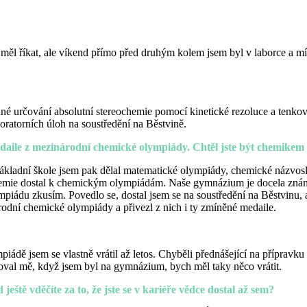
o měl říkat, ale víkend přímo před druhým kolem jsem byl v laborce a mí
dné určování absolutní stereochemie pomocí kinetické rezoluce a tenkov
boratorních úloh na soustředění na Běstvině.
e medaile z mezinárodní chemické olympiády. Chtěl jste být chemike
a základní škole jsem pak dělal matematické olympiády, chemické názv
emie dostal k chemickým olympiádám. Naše gymnázium je docela známé
piádu zkusím. Povedlo se, dostal jsem se na soustředění na Běstvinu,
árodní chemické olympiády a přivezl z nich i ty zmíněné medaile.
ádě jsem se vlastně vrátil až letos. Chyběli přednášející na přípravk
oval mě, když jsem byl na gymnázium, bych měl taky něco vrátit.
tě vděčíte za to, že jste se v kariéře vědce dostal až sem?