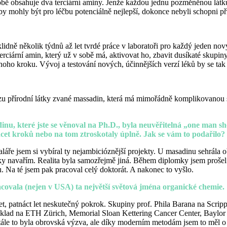
sobě obsahuje dva terciární aminy. Jenže každou jednu pozměněnou látk
y mohly být pro léčbu potenciálně nejlepší, dokonce nebyli schopni př
idně několik týdnů až let tvrdé práce v laboratoři pro každý jeden no
terciární amin, který už v sobě má, aktivovat ho, zbavit dusíkaté skupi
dnoho
kroku. Vývoj a testování nových, účinnějších verzí léků by se tak
tézu přírodní látky zvané massadin, která má mimořádně komplikovanou s
adinu, které jste se věnoval na Ph.D., byla neuvěřitelná „one man
vacet kroků nebo na tom ztroskotaly úplně. Jak se vám to podařilo?
láře jsem si vybíral ty nejambicióznější projekty. U masadinu sehrála o
ky navařím. Realita byla samozřejmě jiná. Během diplomky jsem prošel 
. Na té jsem pak pracoval celý doktorát. A nakonec to vyšlo.
covala (nejen v USA) ta největší světová jména organické chemie.
eset, patnáct let neskutečný pokrok. Skupiny prof. Phila Barana na Scr
íklad na ETH Zürich, Memorial Sloan Kettering Cancer Center, Baylor U
Stále to byla obrovská výzva, ale díky moderním metodám jsem to měl o do