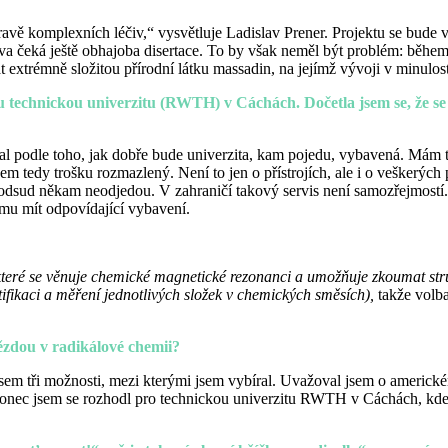
avě komplexních léčiv,“ vysvětluje Ladislav Prener. Projektu se bude 
va čeká ještě obhajoba disertace. To by však neměl být problém: b
xtrémně složitou přírodní látku massadin, na jejímž vývoji v minulosti
u technickou univerzitu (RWTH) v Cáchách. Dočetla jsem se, že se
val podle toho, jak dobře bude univerzita, kam pojedu, vybavená. Mám
 tedy trošku rozmazlený. Není to jen o přístrojích, ale i o veškerých 
ud odsud někam neodjedou. V zahraničí takový servis není samozřejmos
tomu mít odpovídající vybavení.
které se věnuje chemické magnetické rezonanci a umožňuje zkoumat stru
ntifikaci a měření jednotlivých složek v chemických směsích),
takže volba
ězdou v radikálové chemii?
jsem tři možnosti, mezi kterými jsem vybíral. Uvažoval jsem o americké
konec jsem se rozhodl pro technickou univerzitu RWTH v Cáchách, kde 