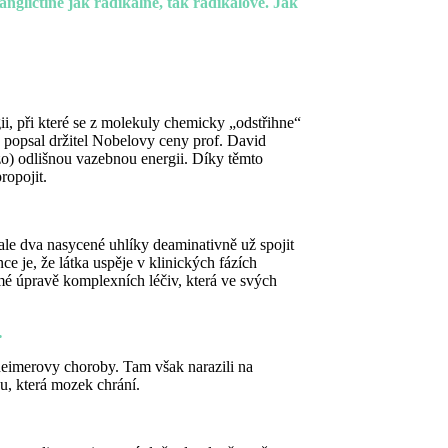
ngličtině jak radikálně, tak radikálově. Jak
i, při které se z molekuly chemicky „odstřihne“
é popsal držitel Nobelovy ceny prof. David
zo) odlišnou vazebnou energii. Díky těmto
ropojit.
le dva nasycené uhlíky deaminativně už spojit
ce je, že látka uspěje v klinických fázích
ímé úpravě komplexních léčiv, která ve svých
…
lzheimerovy choroby. Tam však narazili na
u, která mozek chrání.