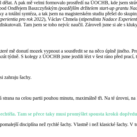
ěl dělat. A pak mě velmi formovalo prostředí na ÚOCHB, kde jsem stráv
mo pod Ondřejem Baszczyňským
(pozdějším držitelem start-up grantu Nad
y a totální syntéza, a tak jsem na magisterském studiu přešel do skupi
perientia pro rok 2022
), Václav Chmela (
stipendista Nadace Experient
i, diskutovali. Tam jsem se toho nejvíc naučil. Zároveň jsme si ale s klu
 které mě donutí mozek vypnout a soustředit se na něco úplně jiného. 
ikrát týdně. S kolegy z ÚOCHB jsme jezdili lézt v šest ráno před prací,
si zahraju šachy.
 strana na celou partii pouhou minutu, maximálně tři. Na té úrovni, na 
 nechtěla. Tam se přece taky musí promýšlet spousta kroků dopře
omalejší disciplína než rychlé šachy. Vlastně i než klasické šachy. V to