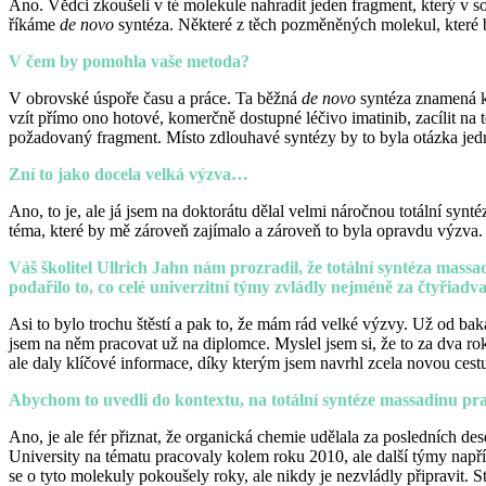
Ano. Vědci zkoušeli v té molekule nahradit jeden fragment, který v 
říkáme
de novo
syntéza. Některé z těch pozměněných molekul, které b
V čem by pomohla vaše metoda?
V obrovské úspoře času a práce. Ta běžná
de novo
syntéza znamená kl
vzít přímo ono hotové, komerčně dostupné léčivo imatinib, zacílit na 
požadovaný fragment. Místo zdlouhavé syntézy by to byla otázka je
Zní to jako docela velká výzva…
Ano, to je, ale já jsem na doktorátu dělal velmi náročnou totální syn
téma, které by mě zároveň zajímalo a zároveň to byla opravdu výzva.
Váš školitel Ullrich Jahn nám prozradil, že totální syntéza mass
podařilo to, co celé univerzitní týmy zvládly nejméně za čtyřiad
Asi to bylo trochu štěstí a pak to, že mám rád velké výzvy. Už od baka
jsem na něm pracovat už na diplomce. Myslel jsem si, že to za dva ro
ale daly klíčové informace, díky kterým jsem navrhl zcela novou cestu
Abychom to uvedli do kontextu, na totální syntéze massadinu pra
Ano, je ale fér přiznat, že organická chemie udělala za posledních d
University na tématu pracovaly kolem roku 2010, ale další týmy např
se o tyto molekuly pokoušely roky, ale nikdy je nezvládly připravit. 