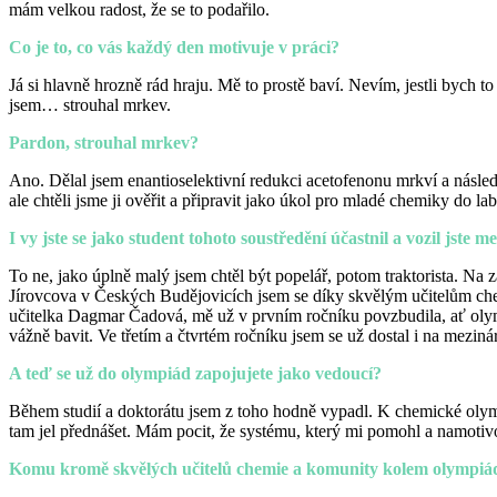
mám velkou radost, že se to podařilo.
Co je to, co vás každý den motivuje v práci?
Já si hlavně hrozně rád hraju. Mě to prostě baví. Nevím, jestli bych t
jsem… strouhal mrkev.
Pardon, strouhal mrkev?
Ano. Dělal jsem enantioselektivní redukci acetofenonu mrkví a násle
ale chtěli jsme ji ověřit a připravit jako úkol pro mladé chemiky do la
I vy jste se jako student tohoto soustředění účastnil a vozil jst
To ne, jako úplně malý jsem chtěl být popelář, potom traktorista. N
Jírovcova v Českých Budějovicích jsem se díky skvělým učitelům ch
učitelka Dagmar Čadová, mě už v prvním ročníku povzbudila, ať olym
vážně bavit. Ve třetím a čtvrtém ročníku jsem se už dostal i na mezin
A teď se už do olympiád zapojujete jako vedoucí?
Během studií a doktorátu jsem z toho hodně vypadl. K chemické olympi
tam jel přednášet. Mám pocit, že systému, který mi pomohl a namotiv
Komu kromě skvělých učitelů chemie a komunity kolem olympiád ješ