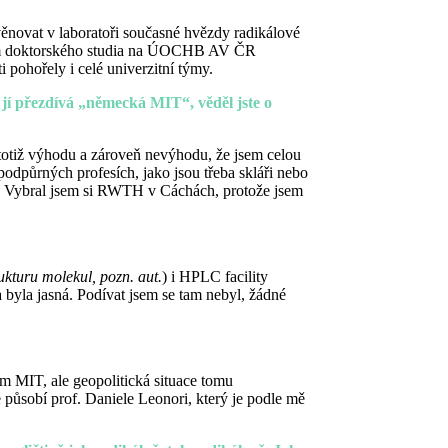
věnovat v laboratoři současné hvězdy radikálové
ěhem doktorského studia na ÚOCHB AV ČR
 pohořely i celé univerzitní týmy.
 jí přezdívá „německá MIT“, věděl jste o
 totiž výhodu a zároveň nevýhodu, že jsem celou
podpůrných profesích, jako jsou třeba skláři nebo
tí. Vybral jsem si RWTH v Cáchách, protože jsem
kturu molekul, pozn. aut.
) i HPLC facility
 byla jasná. Podívat jsem se tam nebyl, žádné
m MIT, ale geopolitická situace tomu
působí prof. Daniele Leonori, který je podle mě