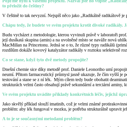
Pojďme nyní k vašemu projektu. Nazval jste ho vtipně „Radically 
to přeložit do češtiny?
V češtině to tak nevyzní. Nejspíš něco jako „Radikálně radikálově je 
Chápu tedy, že budete ve svém projektu krotit divoké radikály. 
Budu vycházet z metodologie, kterou vyvinuli právě v laboratoři pro
její dusíkatá skupina (amin) a na uvolněné místo se naváže nová uhlík
MacMillan na Princetonu. Jedná se o to, že různé typy radikálů (prim
rozdílům dokáže kovový katalyzátor radikály v roztoku selektivně roztří
Co se stane, když tyto dvě metody propojíte?
Dnešní chemie sice díky metodě prof. Daniele Leonoriho umí propoji
neumí. Přitom farmaceutický průmysl jasně ukazuje, že čím vyšší je 
testování a stane se z ní lék. Mým cílem tedy bude obohatit deaminati
strukturách velmi často obsahují právě sekundární a terciární aminy, kte
Ve svém projektu uvádíte příklady konkrétních léčiv, jejichž ú
Jako skvělý příklad slouží imatinib, což je velmi známé protirakovinn
problém: aby lék fungoval v mozku, je potřeba strukturálně upravit j
A to je se současnými metodami problém?