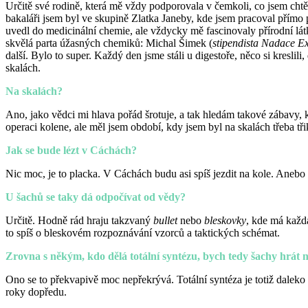
Určitě své rodině, která mě vždy podporovala v čemkoli, co jsem cht
bakaláři jsem byl ve skupině Zlatka Janeby, kde jsem pracoval pří
uvedl do medicinální chemie, ale vždycky mě fascinovaly přírodní látk
skvělá parta úžasných chemiků: Michal Šimek (
stipendista Nadace Ex
další. Bylo to super. Každý den jsme stáli u digestoře, něco si kreslil
skalách.
Na skalách?
Ano, jako vědci mi hlava pořád šrotuje, a tak hledám takové zábavy,
operaci kolene, ale měl jsem období, kdy jsem byl na skalách třeba tř
Jak se bude lézt v Cáchách?
Nic moc, je to placka. V Cáchách budu asi spíš jezdit na kole. Anebo 
U šachů se taky dá odpočívat od vědy?
Určitě. Hodně rád hraju takzvaný
bullet
nebo
bleskovky
, kde má každá
to spíš o bleskovém rozpoznávání vzorců a taktických schémat.
Zrovna s někým, kdo dělá totální syntézu, bych tedy šachy hrát
Ono se to překvapivě moc nepřekrývá. Totální syntéza je totiž daleko p
roky dopředu.