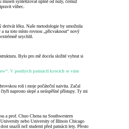
u museli syntetizovat úplně od nuly, čemuž
ipravit vůbec.
vý derivát léku. Naše metodologie by umožnila
ny a na toto místo rovnou „přicvaknout“ nový
 extrémně urychlil.
trukturu. Bylo pro mě docela složité vybrat si
 show“. V pouhých patnácti krocích se vám
brovskou roli i moje počáteční naivita. Začal
čtyři naprosto slepé a neúspěšné přístupy. Ty mi
ippsu a prof. Chuo Chena na Southwestern
niversity nebo University of Illinois Chicago
st snazší než studenti před patnácti lety. Přesto