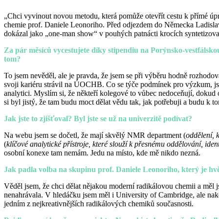
„Chci vyvinout novou metodu, která pomůže otevřít cestu k přímé úpr
chemie prof. Daniele Leonoriho. Před odjezdem do Německa Ladisla
dokázal jako „one-man show“ v pouhých patnácti krocích syntetizovat e
Za pár měsíců vycestujete díky stipendiu na Porýnsko-vestfálsko
tom?
To jsem nevěděl, ale je pravda, že jsem se při výběru hodně rozhodo
svoji kariéru strávil na ÚOCHB. Co se týče podmínek pro výzkum, jsem
analytici. Myslím si, že někteří kolegové to vůbec nedoceňují, dok
si byl jistý, že tam budu moct dělat vědu tak, jak potřebuji a budu k 
Jak jste to zjišťoval? Byl jste se už na univerzitě podívat?
Na webu jsem se dočetl, že mají skvělý NMR department (
oddělení, 
(
klíčové analytické přístroje, které slouží k přesnému oddělování, ide
osobní konexe tam nemám. Jedu na místo, kde mě nikdo nezná.
Jak padla volba na skupinu prof. Daniele Leonoriho, který je hv
Věděl jsem, že chci dělat nějakou moderní radikálovou chemii a měl 
nenahrávala. V hledáčku jsem měl i University of Cambridge, ale na
jedním z nejkreativnějších radikálových chemiků současnosti.