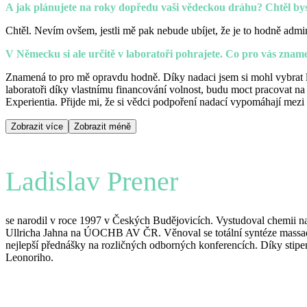
A jak plánujete na roky dopředu vaši vědeckou dráhu? Chtěl by
Chtěl. Nevím ovšem, jestli mě pak nebude ubíjet, že je to hodně admini
V Německu si ale určitě v laboratoři pohrajete. Co pro vás znam
Znamená to pro mě opravdu hodně. Díky nadaci jsem si mohl vybrat l
laboratoři díky vlastnímu financování volnost, budu moct pracovat na
Experientia. Přijde mi, že si vědci podpoření nadací vypomáhají mezi
Zobrazit více
Zobrazit méně
Ladislav Prener
se narodil v roce 1997 v Českých Budějovicích. Vystudoval chemii
Ullricha Jahna na ÚOCHB AV ČR. Věnoval se totální syntéze massa
nejlepší přednášky na rozličných odborných konferencích. Díky stip
Leonoriho.