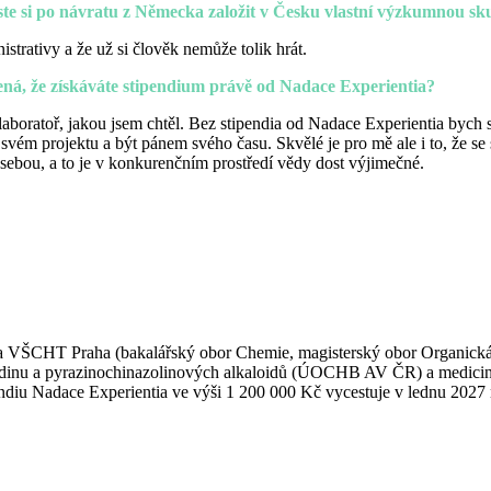
ste si po návratu z Německa založit v Česku vlastní výzkumnou s
strativy a že už si člověk nemůže tolik hrát.
ená, že získáváte stipendium právě od Nadace Experientia?
aboratoř, jakou jsem chtěl. Bez stipendia od Nadace Experientia byc
 svém projektu a být pánem svého času. Skvělé je pro mě ale i to, že se
 sebou, a to je v konkurenčním prostředí vědy dost výjimečné.
 na VŠCHT Praha (bakalářský obor Chemie, magisterský obor Organická
dinu a pyrazinochinazolinových alkaloidů (ÚOCHB AV ČR) a mediciná
endiu Nadace Experientia ve výši 1 200 000 Kč vycestuje v lednu 202