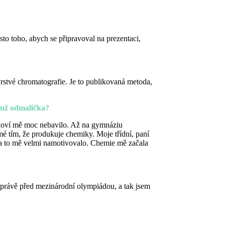
sto toho, abych se připravoval na prezentaci,
rstvé chromatografie. Je to publikovaná metoda,
m už odmalička?
osloví mě moc nebavilo. Až na gymnáziu
 tím, že produkuje chemiky. Moje třídní, paní
 a to mě velmi namotivovalo. Chemie mě začala
u právě před mezinárodní olympiádou, a tak jsem