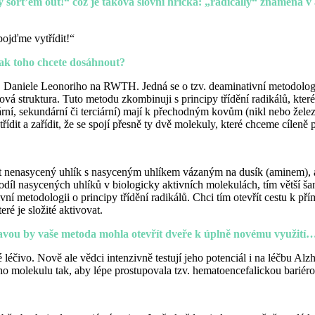
sort’em out!“ což je taková slovní hříčka: „radically“ znamená v a
pojďme vytřídit!“
Jak toho chcete dosáhnout?
f. Daniele Leonoriho na RWTH. Jedná se o tzv. deaminativní metodologi
ová struktura. Tuto metodu zkombinuji s principy třídění radikálů, kter
ární, sekundární či terciární) mají k přechodným kovům (nikl nebo žele
dit a zařídit, že se spojí přesně ty dvě molekuly, které chceme cíleně p
t nenasycený uhlík s nasyceným uhlíkem vázaným na dusík (aminem), a
podíl nasycených uhlíků
v biologicky aktivních molekulách, tím větší šan
vní metodologii o principy třídění radikálů. Chci tím otevřít cestu k př
ré je složité aktivovat.
pravou by vaše metoda mohla otevřít dveře k úplně novému využití
é léčivo. Nově ale vědci intenzivně testují jeho potenciál i na léčbu A
eho molekulu tak, aby lépe prostupovala tzv. hematoencefalickou bariéro