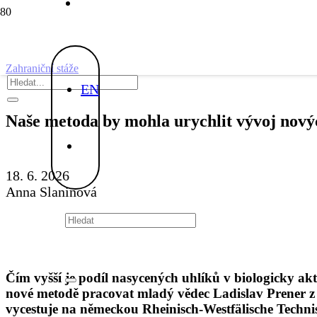
Zahraniční stáže
EN
Naše metoda by mohla urychlit vývoj nový
18. 6. 2026
Anna Slaninová
Čím vyšší je podíl nasycených uhlíků v biologicky akti
nové metodě pracovat mladý vědec Ladislav Prener z
vycestuje na německou Rheinisch-Westfälische Techn