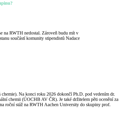
kupinu?
h se na RWTH nedostal. Zároveň budu mít v
 stanu součástí komunity stipendistů Nadace
 chemie). Na konci roku 2026 dokončí Ph.D. pod vedením dr.
lní chemii (ÚOCHB AV ČR). Je také držitelem pěti ocenění za
7 na roční stáž na RWTH Aachen University do skupiny prof.