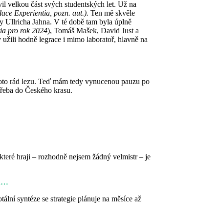
il velkou část svých studentských let. Už na
ace Experientia, pozn. aut.).
Ten mě skvěle
ny Ullricha Jahna. V té době tam byla úplně
ia pro rok 2024
), Tomáš Mašek, David Just a
ky užili hodně legrace i mimo laboratoř, hlavně na
Proto rád lezu. Teď mám tedy vynucenou pauzu po
 třeba do Českého krasu.
které hraji – rozhodně nejsem žádný velmistr – je
du…
tální syntéze se strategie plánuje na měsíce až