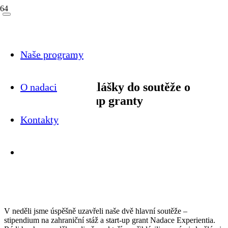
Start-up granty
Naše programy
Děkujeme za přihlášky do soutěže o
O nadaci
stipendia a start-up granty
Kontakty
16. 3. 2026
Nikola Vildová
V neděli jsme úspěšně uzavřeli naše dvě hlavní soutěže –
stipendium na zahraniční stáž a start-up grant Nadace Experientia.