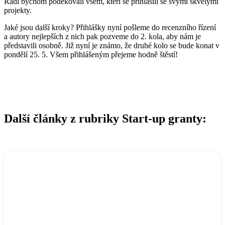
Rádi bychom poděkovali všem, kteří se přihlásili se svými skvělými
projekty.
Jaké jsou další kroky? Přihlášky nyní pošleme do recenzního řízení
a autory nejlepších z nich pak pozveme do 2. kola, aby nám je
představili osobně. Již nyní je známo, že druhé kolo se bude konat v
pondělí 25. 5. Všem přihlášeným přejeme hodně štěstí!
Další články z rubriky Start-up granty: